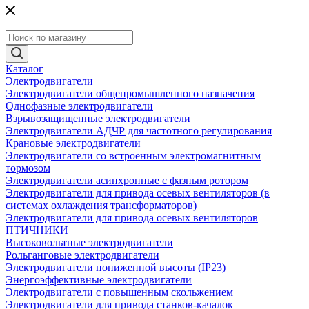
Каталог
Электродвигатели
Электродвигатели общепромышленного назначения
Однофазные электродвигатели
Взрывозащищенные электродвигатели
Электродвигатели АДЧР для частотного регулирования
Крановые электродвигатели
Электродвигатели со встроенным электромагнитным
тормозом
Электродвигатели асинхронные с фазным ротором
Электродвигатели для привода осевых вентиляторов (в
системах охлаждения трансформаторов)
Электродвигатели для привода осевых вентиляторов
ПТИЧНИКИ
Высоковольтные электродвигатели
Рольганговые электродвигатели
Электродвигатели пониженной высоты (IP23)
Энергоэффективные электродвигатели
Электродвигатели с повышенным скольжением
Электродвигатели для привода станков-качалок