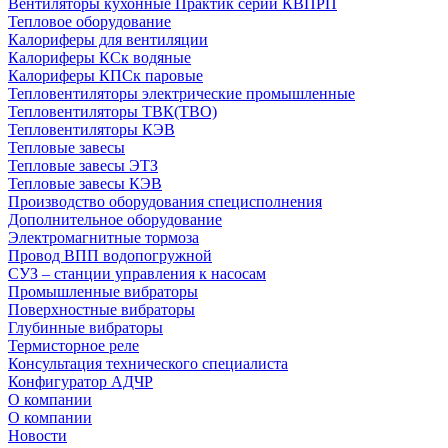
Вентиляторы кухонные Практик серии КВПРП
Тепловое оборудование
Калориферы для вентиляции
Калориферы КСк водяные
Калориферы КПСк паровые
Тепловентиляторы электрические промышленные
Тепловентиляторы ТВК(ТВО)
Тепловентиляторы КЭВ
Тепловые завесы
Тепловые завесы ЭТЗ
Тепловые завесы КЭВ
Производство оборудования специсполнения
Дополнительное оборудование
Электромагнитные тормоза
Провод ВПП водопогружной
СУЗ – станции управления к насосам
Промышленные вибраторы
Поверхностные вибраторы
Глубинные вибраторы
Термисторное реле
Консультация технического специалиста
Конфигуратор АДЧР
О компании
О компании
Новости