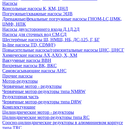
Насосы
Консольные насосы К, КМ, ЦНЛ
Погружные/скважные насосы ЭЦВ
Дренажные/фекальные погружные насосы ГНОМ-LC,ЦМК,
ЦМФ, НПК
Насосы двухстороннего входа Д,1Д,2Д
Насосы для сточных вод СМ,СД
Шестерёные насосы Ш, НМШ, НБ, ДС-125, Г, БГ
In-line насосы TD, CDM(F)
Повысительные насосы/горизонтальные насосы ЦНС, ЦНСГ
Химические насосы АХ,АХО, Х, ХМ
Вакуумные насосы ВВН
Вихревые насосы ВК, ВКС
Самовсасывающие насосы АНС
Прочие насосы
Мотор-редукторы
Червячные мотор - редукторы
Червячные мотор-редукторы типа NMRW
Редукторная часть
Червячные мотор-редукторы типа DRW
Комплектующие
Цилиндрические мотор - редукторы
Цилиндрические мотор-редукторы типа RC
Соосно-цилиндрические редукторы в алюминиевом корпусе
типа TRC