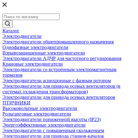
Каталог
Электродвигатели
Электродвигатели общепромышленного назначения
Однофазные электродвигатели
Взрывозащищенные электродвигатели
Электродвигатели АДЧР для частотного регулирования
Крановые электродвигатели
Электродвигатели со встроенным электромагнитным
тормозом
Электродвигатели асинхронные с фазным ротором
Электродвигатели для привода осевых вентиляторов (в
системах охлаждения трансформаторов)
Электродвигатели для привода осевых вентиляторов
ПТИЧНИКИ
Высоковольтные электродвигатели
Рольганговые электродвигатели
Электродвигатели пониженной высоты (IP23)
Энергоэффективные электродвигатели
Электродвигатели с повышенным скольжением
Электродвигатели для привода станков-качалок