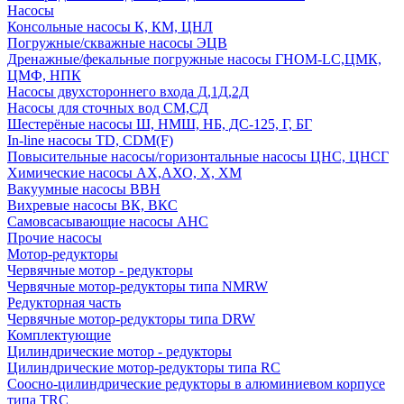
Насосы
Консольные насосы К, КМ, ЦНЛ
Погружные/скважные насосы ЭЦВ
Дренажные/фекальные погружные насосы ГНОМ-LC,ЦМК,
ЦМФ, НПК
Насосы двухстороннего входа Д,1Д,2Д
Насосы для сточных вод СМ,СД
Шестерёные насосы Ш, НМШ, НБ, ДС-125, Г, БГ
In-line насосы TD, CDM(F)
Повысительные насосы/горизонтальные насосы ЦНС, ЦНСГ
Химические насосы АХ,АХО, Х, ХМ
Вакуумные насосы ВВН
Вихревые насосы ВК, ВКС
Самовсасывающие насосы АНС
Прочие насосы
Мотор-редукторы
Червячные мотор - редукторы
Червячные мотор-редукторы типа NMRW
Редукторная часть
Червячные мотор-редукторы типа DRW
Комплектующие
Цилиндрические мотор - редукторы
Цилиндрические мотор-редукторы типа RC
Соосно-цилиндрические редукторы в алюминиевом корпусе
типа TRC