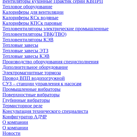
Вентиляторы кухонные Практик серии КВПРП
Тепловое оборудование
Калориферы для вентиляции
Калориферы КСк водяные
Калориферы КПСк паровые
Тепловентиляторы электрические промышленные
Тепловентиляторы ТВК(ТВО)
Тепловентиляторы КЭВ
Тепловые завесы
Тепловые завесы ЭТЗ
Тепловые завесы КЭВ
Производство оборудования специсполнения
Дополнительное оборудование
Электромагнитные тормоза
Провод ВПП водопогружной
СУЗ – станции управления к насосам
Промышленные вибраторы
Поверхностные вибраторы
Глубинные вибраторы
Термисторное реле
Консультация технического специалиста
Конфигуратор АДЧР
О компании
О компании
Новости