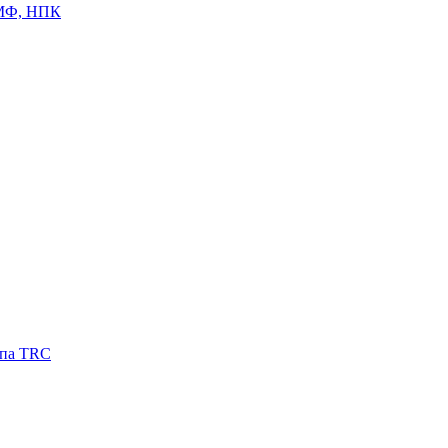
ЦМФ, НПК
ипа TRC