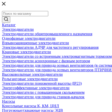
Каталог
Электродвигатели
Электродвигатели общепромышленного назначения
Однофазные электродвигатели
Взрывозащищенные электродвигатели
Электродвигатели АДЧР для частотного регулирования
Крановые электродвигатели
Электродвигатели со встроенным электромагнитным тормозом
Электродвигатели асинхронные с фазным ротором
Электродвигатели для привода осевых вентиляторов (в систем
Электродвигатели для привода осевых вентиляторов ПТИЧН
Высоковольтные электродвигатели
Рольганговые электродвигатели
Электродвигатели пониженной высоты (IP23)
Энергоэффективные электродвигатели
Электродвигатели с повышенным скольжением
Электродвигатели для привода станков-качалок
Насосы
Консольные насосы К, КМ, ЦНЛ
Погружные/скважные насосы ЭЦВ