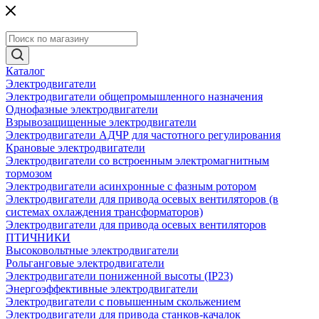
Каталог
Электродвигатели
Электродвигатели общепромышленного назначения
Однофазные электродвигатели
Взрывозащищенные электродвигатели
Электродвигатели АДЧР для частотного регулирования
Крановые электродвигатели
Электродвигатели со встроенным электромагнитным
тормозом
Электродвигатели асинхронные с фазным ротором
Электродвигатели для привода осевых вентиляторов (в
системах охлаждения трансформаторов)
Электродвигатели для привода осевых вентиляторов
ПТИЧНИКИ
Высоковольтные электродвигатели
Рольганговые электродвигатели
Электродвигатели пониженной высоты (IP23)
Энергоэффективные электродвигатели
Электродвигатели с повышенным скольжением
Электродвигатели для привода станков-качалок