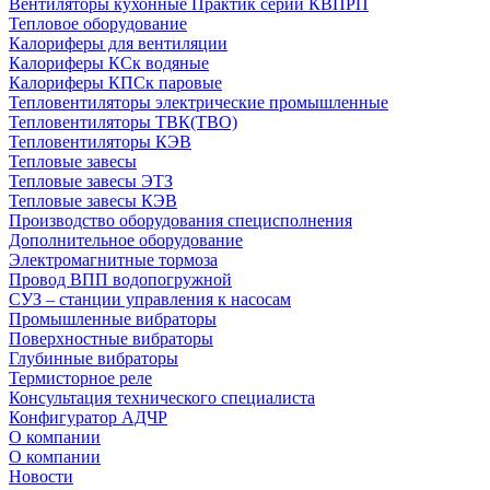
Вентиляторы кухонные Практик серии КВПРП
Тепловое оборудование
Калориферы для вентиляции
Калориферы КСк водяные
Калориферы КПСк паровые
Тепловентиляторы электрические промышленные
Тепловентиляторы ТВК(ТВО)
Тепловентиляторы КЭВ
Тепловые завесы
Тепловые завесы ЭТЗ
Тепловые завесы КЭВ
Производство оборудования специсполнения
Дополнительное оборудование
Электромагнитные тормоза
Провод ВПП водопогружной
СУЗ – станции управления к насосам
Промышленные вибраторы
Поверхностные вибраторы
Глубинные вибраторы
Термисторное реле
Консультация технического специалиста
Конфигуратор АДЧР
О компании
О компании
Новости