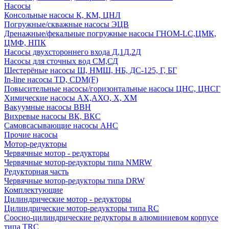
Насосы
Консольные насосы К, КМ, ЦНЛ
Погружные/скважные насосы ЭЦВ
Дренажные/фекальные погружные насосы ГНОМ-LC,ЦМК,
ЦМФ, НПК
Насосы двухстороннего входа Д,1Д,2Д
Насосы для сточных вод СМ,СД
Шестерёные насосы Ш, НМШ, НБ, ДС-125, Г, БГ
In-line насосы TD, CDM(F)
Повысительные насосы/горизонтальные насосы ЦНС, ЦНСГ
Химические насосы АХ,АХО, Х, ХМ
Вакуумные насосы ВВН
Вихревые насосы ВК, ВКС
Самовсасывающие насосы АНС
Прочие насосы
Мотор-редукторы
Червячные мотор - редукторы
Червячные мотор-редукторы типа NMRW
Редукторная часть
Червячные мотор-редукторы типа DRW
Комплектующие
Цилиндрические мотор - редукторы
Цилиндрические мотор-редукторы типа RC
Соосно-цилиндрические редукторы в алюминиевом корпусе
типа TRC