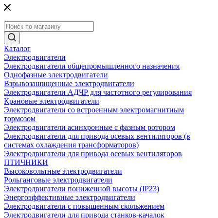
Каталог
Электродвигатели
Электродвигатели общепромышленного назначения
Однофазные электродвигатели
Взрывозащищенные электродвигатели
Электродвигатели АДЧР для частотного регулирования
Крановые электродвигатели
Электродвигатели со встроенным электромагнитным
тормозом
Электродвигатели асинхронные с фазным ротором
Электродвигатели для привода осевых вентиляторов (в
системах охлаждения трансформаторов)
Электродвигатели для привода осевых вентиляторов
ПТИЧНИКИ
Высоковольтные электродвигатели
Рольганговые электродвигатели
Электродвигатели пониженной высоты (IP23)
Энергоэффективные электродвигатели
Электродвигатели с повышенным скольжением
Электродвигатели для привода станков-качалок