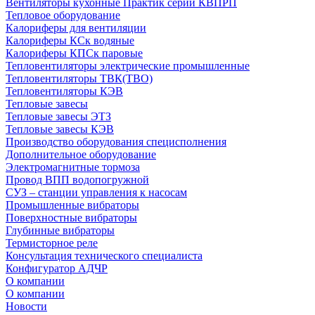
Вентиляторы кухонные Практик серии КВПРП
Тепловое оборудование
Калориферы для вентиляции
Калориферы КСк водяные
Калориферы КПСк паровые
Тепловентиляторы электрические промышленные
Тепловентиляторы ТВК(ТВО)
Тепловентиляторы КЭВ
Тепловые завесы
Тепловые завесы ЭТЗ
Тепловые завесы КЭВ
Производство оборудования специсполнения
Дополнительное оборудование
Электромагнитные тормоза
Провод ВПП водопогружной
СУЗ – станции управления к насосам
Промышленные вибраторы
Поверхностные вибраторы
Глубинные вибраторы
Термисторное реле
Консультация технического специалиста
Конфигуратор АДЧР
О компании
О компании
Новости