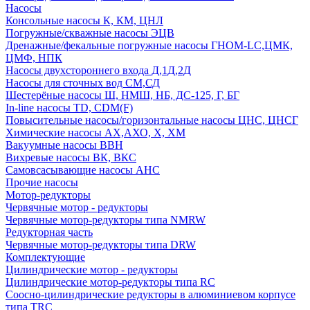
Насосы
Консольные насосы К, КМ, ЦНЛ
Погружные/скважные насосы ЭЦВ
Дренажные/фекальные погружные насосы ГНОМ-LC,ЦМК,
ЦМФ, НПК
Насосы двухстороннего входа Д,1Д,2Д
Насосы для сточных вод СМ,СД
Шестерёные насосы Ш, НМШ, НБ, ДС-125, Г, БГ
In-line насосы TD, CDM(F)
Повысительные насосы/горизонтальные насосы ЦНС, ЦНСГ
Химические насосы АХ,АХО, Х, ХМ
Вакуумные насосы ВВН
Вихревые насосы ВК, ВКС
Самовсасывающие насосы АНС
Прочие насосы
Мотор-редукторы
Червячные мотор - редукторы
Червячные мотор-редукторы типа NMRW
Редукторная часть
Червячные мотор-редукторы типа DRW
Комплектующие
Цилиндрические мотор - редукторы
Цилиндрические мотор-редукторы типа RC
Соосно-цилиндрические редукторы в алюминиевом корпусе
типа TRC