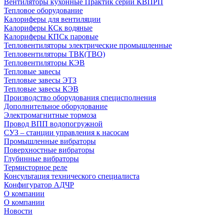
Вентиляторы кухонные Практик серии КВПРП
Тепловое оборудование
Калориферы для вентиляции
Калориферы КСк водяные
Калориферы КПСк паровые
Тепловентиляторы электрические промышленные
Тепловентиляторы ТВК(ТВО)
Тепловентиляторы КЭВ
Тепловые завесы
Тепловые завесы ЭТЗ
Тепловые завесы КЭВ
Производство оборудования специсполнения
Дополнительное оборудование
Электромагнитные тормоза
Провод ВПП водопогружной
СУЗ – станции управления к насосам
Промышленные вибраторы
Поверхностные вибраторы
Глубинные вибраторы
Термисторное реле
Консультация технического специалиста
Конфигуратор АДЧР
О компании
О компании
Новости