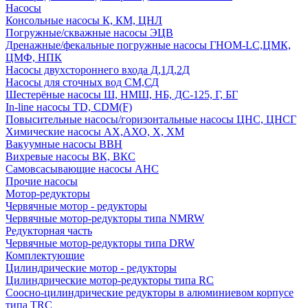
Насосы
Консольные насосы К, КМ, ЦНЛ
Погружные/скважные насосы ЭЦВ
Дренажные/фекальные погружные насосы ГНОМ-LC,ЦМК,
ЦМФ, НПК
Насосы двухстороннего входа Д,1Д,2Д
Насосы для сточных вод СМ,СД
Шестерёные насосы Ш, НМШ, НБ, ДС-125, Г, БГ
In-line насосы TD, CDM(F)
Повысительные насосы/горизонтальные насосы ЦНС, ЦНСГ
Химические насосы АХ,АХО, Х, ХМ
Вакуумные насосы ВВН
Вихревые насосы ВК, ВКС
Самовсасывающие насосы АНС
Прочие насосы
Мотор-редукторы
Червячные мотор - редукторы
Червячные мотор-редукторы типа NMRW
Редукторная часть
Червячные мотор-редукторы типа DRW
Комплектующие
Цилиндрические мотор - редукторы
Цилиндрические мотор-редукторы типа RC
Соосно-цилиндрические редукторы в алюминиевом корпусе
типа TRC