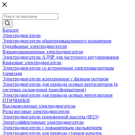
Каталог
Электродвигатели
Электродвигатели общепромышленного назначения
Однофазные электродвигатели
Взрывозащищенные электродвигатели
Электродвигатели АДЧР для частотного регулирования
Крановые электродвигатели
Электродвигатели со встроенным электромагнитным
тормозом
Электродвигатели асинхронные с фазным ротором
Электродвигатели для привода осевых вентиляторов (в
системах охлаждения трансформаторов)
Электродвигатели для привода осевых вентиляторов
ПТИЧНИКИ
Высоковольтные электродвигатели
Рольганговые электродвигатели
Электродвигатели пониженной высоты (IP23)
Энергоэффективные электродвигатели
Электродвигатели с повышенным скольжением
Электродвигатели для привода станков-качалок