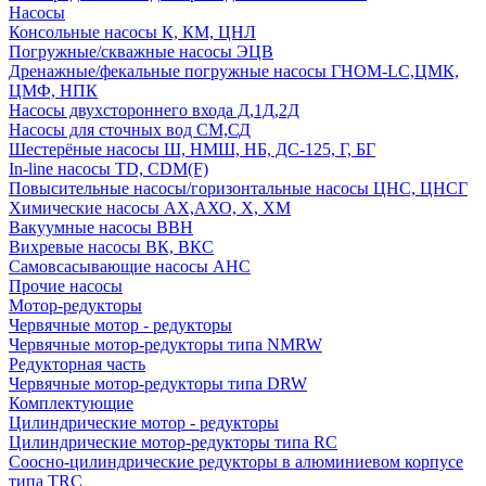
Насосы
Консольные насосы К, КМ, ЦНЛ
Погружные/скважные насосы ЭЦВ
Дренажные/фекальные погружные насосы ГНОМ-LC,ЦМК,
ЦМФ, НПК
Насосы двухстороннего входа Д,1Д,2Д
Насосы для сточных вод СМ,СД
Шестерёные насосы Ш, НМШ, НБ, ДС-125, Г, БГ
In-line насосы TD, CDM(F)
Повысительные насосы/горизонтальные насосы ЦНС, ЦНСГ
Химические насосы АХ,АХО, Х, ХМ
Вакуумные насосы ВВН
Вихревые насосы ВК, ВКС
Самовсасывающие насосы АНС
Прочие насосы
Мотор-редукторы
Червячные мотор - редукторы
Червячные мотор-редукторы типа NMRW
Редукторная часть
Червячные мотор-редукторы типа DRW
Комплектующие
Цилиндрические мотор - редукторы
Цилиндрические мотор-редукторы типа RC
Соосно-цилиндрические редукторы в алюминиевом корпусе
типа TRC