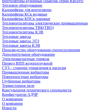
Вентиляторы кухонные Практик серии КВПРП
Тепловое оборудование
Калориферы для вентиляции
Калориферы КСк водяные
Калориферы КПСк паровые
Тепловентиляторы электрические промышленные
Тепловентиляторы ТВК(ТВО)
Тепловентиляторы КЭВ
Тепловые завесы
Тепловые завесы ЭТЗ
Тепловые завесы КЭВ
Производство оборудования специсполнения
Дополнительное оборудование
Электромагнитные тормоза
Провод ВПП водопогружной
СУЗ – станции управления к насосам
Промышленные вибраторы
Поверхностные вибраторы
Глубинные вибраторы
Термисторное реле
Консультация технического специалиста
Конфигуратор АДЧР
О компании
О компании
Новости