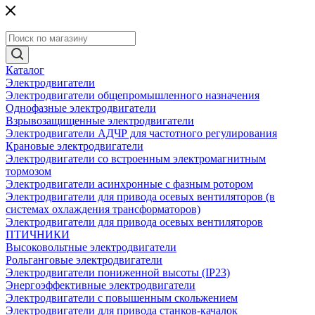
Каталог
Электродвигатели
Электродвигатели общепромышленного назначения
Однофазные электродвигатели
Взрывозащищенные электродвигатели
Электродвигатели АДЧР для частотного регулирования
Крановые электродвигатели
Электродвигатели со встроенным электромагнитным
тормозом
Электродвигатели асинхронные с фазным ротором
Электродвигатели для привода осевых вентиляторов (в
системах охлаждения трансформаторов)
Электродвигатели для привода осевых вентиляторов
ПТИЧНИКИ
Высоковольтные электродвигатели
Рольганговые электродвигатели
Электродвигатели пониженной высоты (IP23)
Энергоэффективные электродвигатели
Электродвигатели с повышенным скольжением
Электродвигатели для привода станков-качалок