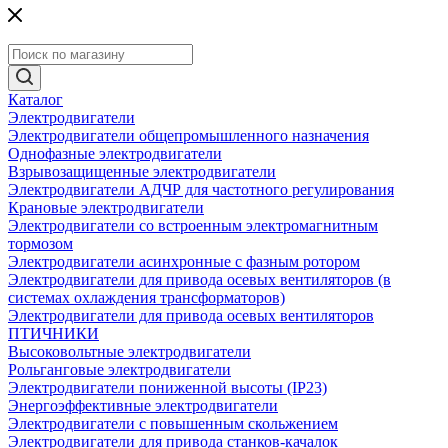
Каталог
Электродвигатели
Электродвигатели общепромышленного назначения
Однофазные электродвигатели
Взрывозащищенные электродвигатели
Электродвигатели АДЧР для частотного регулирования
Крановые электродвигатели
Электродвигатели со встроенным электромагнитным
тормозом
Электродвигатели асинхронные с фазным ротором
Электродвигатели для привода осевых вентиляторов (в
системах охлаждения трансформаторов)
Электродвигатели для привода осевых вентиляторов
ПТИЧНИКИ
Высоковольтные электродвигатели
Рольганговые электродвигатели
Электродвигатели пониженной высоты (IP23)
Энергоэффективные электродвигатели
Электродвигатели с повышенным скольжением
Электродвигатели для привода станков-качалок