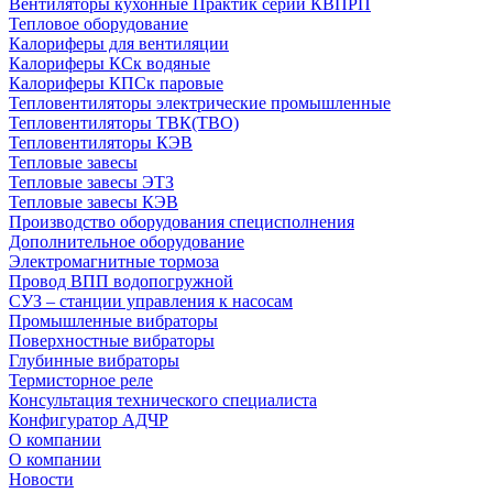
Вентиляторы кухонные Практик серии КВПРП
Тепловое оборудование
Калориферы для вентиляции
Калориферы КСк водяные
Калориферы КПСк паровые
Тепловентиляторы электрические промышленные
Тепловентиляторы ТВК(ТВО)
Тепловентиляторы КЭВ
Тепловые завесы
Тепловые завесы ЭТЗ
Тепловые завесы КЭВ
Производство оборудования специсполнения
Дополнительное оборудование
Электромагнитные тормоза
Провод ВПП водопогружной
СУЗ – станции управления к насосам
Промышленные вибраторы
Поверхностные вибраторы
Глубинные вибраторы
Термисторное реле
Консультация технического специалиста
Конфигуратор АДЧР
О компании
О компании
Новости