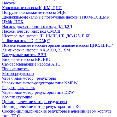
Насосы
Консольные насосы К, КМ, ЦНЛ
Погружные/скважные насосы ЭЦВ
Дренажные/фекальные погружные насосы ГНОМ-LC,ЦМК,
ЦМФ, НПК
Насосы двухстороннего входа Д,1Д,2Д
Насосы для сточных вод СМ,СД
Шестерёные насосы Ш, НМШ, НБ, ДС-125, Г, БГ
In-line насосы TD, CDM(F)
Повысительные насосы/горизонтальные насосы ЦНС, ЦНСГ
Химические насосы АХ,АХО, Х, ХМ
Вакуумные насосы ВВН
Вихревые насосы ВК, ВКС
Самовсасывающие насосы АНС
Прочие насосы
Мотор-редукторы
Червячные мотор - редукторы
Червячные мотор-редукторы типа NMRW
Редукторная часть
Червячные мотор-редукторы типа DRW
Комплектующие
Цилиндрические мотор - редукторы
Цилиндрические мотор-редукторы типа RC
Соосно-цилиндрические редукторы в алюминиевом корпусе
типа TRC