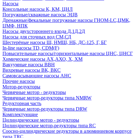
Насосы
Консольные насосы К, КМ, ЦНЛ
Погружные/скважные насосы ЭЦВ
Дренажные/фекальные погружные насосы ГНОМ-LC,ЦМК,
ЦМФ, НПК
Насосы двухстороннего входа Д,1Д,2Д
Насосы для сточных вод СМ,СД
Шестерёные насосы Ш, НМШ, НБ, ДС-125, Г, БГ
In-line насосы TD, CDM(F)
Повысительные насосы/горизонтальные насосы ЦНС, ЦНСГ
Химические насосы АХ,АХО, Х, ХМ
Вакуумные насосы ВВН
Вихревые насосы ВК, ВКС
Самовсасывающие насосы АНС
Прочие насосы
Мотор-редукторы
Червячные мотор - редукторы
Червячные мотор-редукторы типа NMRW
Редукторная часть
Червячные мотор-редукторы типа DRW
Комплектующие
Цилиндрические мотор - редукторы
Цилиндрические мотор-редукторы типа RC
Соосно-цилиндрические редукторы в алюминиевом корпусе
типа TRC