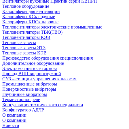
Вентиляторы кухонные Практик серии КВПРП
Тепловое оборудование
Калориферы для вентиляции
Калориферы КСк водяные
Калориферы КПСк паровые
Тепловентиляторы электрические промышленные
Тепловентиляторы ТВК(ТВО)
Тепловентиляторы КЭВ
Тепловые завесы
Тепловые завесы ЭТЗ
Тепловые завесы КЭВ
Производство оборудования специсполнения
Дополнительное оборудование
Электромагнитные тормоза
Провод ВПП водопогружной
СУЗ – станции управления к насосам
Промышленные вибраторы
Поверхностные вибраторы
Глубинные вибраторы
Термисторное реле
Консультация технического специалиста
Конфигуратор АДЧР
О компании
О компании
Новости