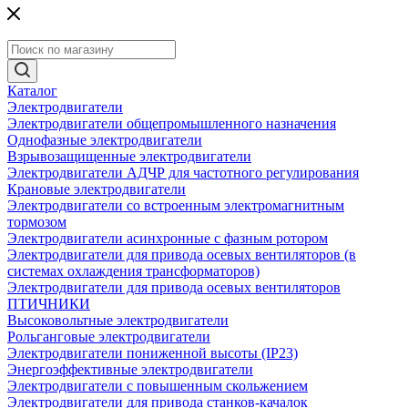
Каталог
Электродвигатели
Электродвигатели общепромышленного назначения
Однофазные электродвигатели
Взрывозащищенные электродвигатели
Электродвигатели АДЧР для частотного регулирования
Крановые электродвигатели
Электродвигатели со встроенным электромагнитным
тормозом
Электродвигатели асинхронные с фазным ротором
Электродвигатели для привода осевых вентиляторов (в
системах охлаждения трансформаторов)
Электродвигатели для привода осевых вентиляторов
ПТИЧНИКИ
Высоковольтные электродвигатели
Рольганговые электродвигатели
Электродвигатели пониженной высоты (IP23)
Энергоэффективные электродвигатели
Электродвигатели с повышенным скольжением
Электродвигатели для привода станков-качалок