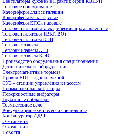
Вентиляторы кухонные Практик серии КВПРП
Тепловое оборудование
Калориферы для вентиляции
Калориферы КСк водяные
Калориферы КПСк паровые
Тепловентиляторы электрические промышленные
Тепловентиляторы ТВК(ТВО)
Тепловентиляторы КЭВ
Тепловые завесы
Тепловые завесы ЭТЗ
Тепловые завесы КЭВ
Производство оборудования специсполнения
Дополнительное оборудование
Электромагнитные тормоза
Провод ВПП водопогружной
СУЗ – станции управления к насосам
Промышленные вибраторы
Поверхностные вибраторы
Глубинные вибраторы
Термисторное реле
Консультация технического специалиста
Конфигуратор АДЧР
О компании
О компании
Новости