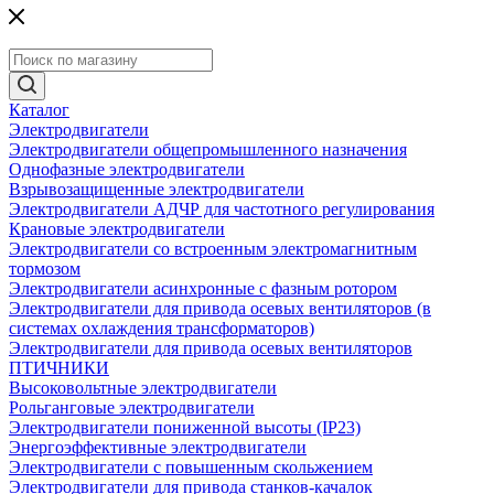
Каталог
Электродвигатели
Электродвигатели общепромышленного назначения
Однофазные электродвигатели
Взрывозащищенные электродвигатели
Электродвигатели АДЧР для частотного регулирования
Крановые электродвигатели
Электродвигатели со встроенным электромагнитным
тормозом
Электродвигатели асинхронные с фазным ротором
Электродвигатели для привода осевых вентиляторов (в
системах охлаждения трансформаторов)
Электродвигатели для привода осевых вентиляторов
ПТИЧНИКИ
Высоковольтные электродвигатели
Рольганговые электродвигатели
Электродвигатели пониженной высоты (IP23)
Энергоэффективные электродвигатели
Электродвигатели с повышенным скольжением
Электродвигатели для привода станков-качалок