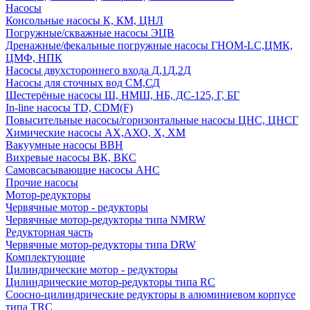
Насосы
Консольные насосы К, КМ, ЦНЛ
Погружные/скважные насосы ЭЦВ
Дренажные/фекальные погружные насосы ГНОМ-LC,ЦМК,
ЦМФ, НПК
Насосы двухстороннего входа Д,1Д,2Д
Насосы для сточных вод СМ,СД
Шестерёные насосы Ш, НМШ, НБ, ДС-125, Г, БГ
In-line насосы TD, CDM(F)
Повысительные насосы/горизонтальные насосы ЦНС, ЦНСГ
Химические насосы АХ,АХО, Х, ХМ
Вакуумные насосы ВВН
Вихревые насосы ВК, ВКС
Самовсасывающие насосы АНС
Прочие насосы
Мотор-редукторы
Червячные мотор - редукторы
Червячные мотор-редукторы типа NMRW
Редукторная часть
Червячные мотор-редукторы типа DRW
Комплектующие
Цилиндрические мотор - редукторы
Цилиндрические мотор-редукторы типа RC
Соосно-цилиндрические редукторы в алюминиевом корпусе
типа TRC