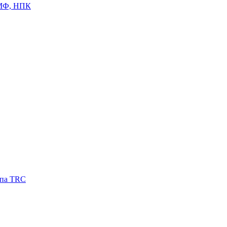
ЦМФ, НПК
ипа TRC