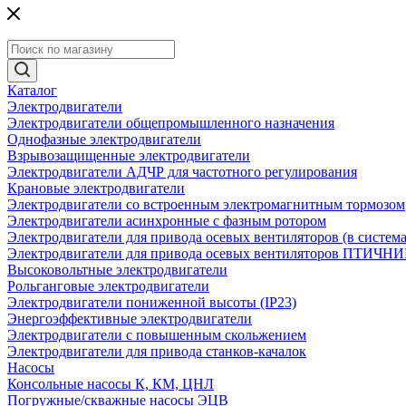
Каталог
Электродвигатели
Электродвигатели общепромышленного назначения
Однофазные электродвигатели
Взрывозащищенные электродвигатели
Электродвигатели АДЧР для частотного регулирования
Крановые электродвигатели
Электродвигатели со встроенным электромагнитным тормозом
Электродвигатели асинхронные с фазным ротором
Электродвигатели для привода осевых вентиляторов (в систем
Электродвигатели для привода осевых вентиляторов ПТИЧН
Высоковольтные электродвигатели
Рольганговые электродвигатели
Электродвигатели пониженной высоты (IP23)
Энергоэффективные электродвигатели
Электродвигатели с повышенным скольжением
Электродвигатели для привода станков-качалок
Насосы
Консольные насосы К, КМ, ЦНЛ
Погружные/скважные насосы ЭЦВ