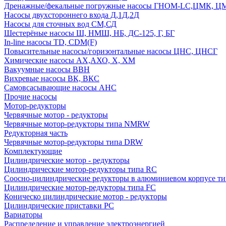
Дренажные/фекальные погружные насосы ГНОМ-LC,ЦМК, 
Насосы двухстороннего входа Д,1Д,2Д
Насосы для сточных вод СМ,СД
Шестерёные насосы Ш, НМШ, НБ, ДС-125, Г, БГ
In-line насосы TD, CDM(F)
Повысительные насосы/горизонтальные насосы ЦНС, ЦНСГ
Химические насосы АХ,АХО, Х, ХМ
Вакуумные насосы ВВН
Вихревые насосы ВК, ВКС
Самовсасывающие насосы АНС
Прочие насосы
Мотор-редукторы
Червячные мотор - редукторы
Червячные мотор-редукторы типа NMRW
Редукторная часть
Червячные мотор-редукторы типа DRW
Комплектующие
Цилиндрические мотор - редукторы
Цилиндрические мотор-редукторы типа RC
Соосно-цилиндрические редукторы в алюминиевом корпусе т
Цилиндрические мотор-редукторы типа FC
Коническо цилиндрические мотор - редукторы
Цилиндрические приставки PC
Вариаторы
Распределение и управление электроэнергией