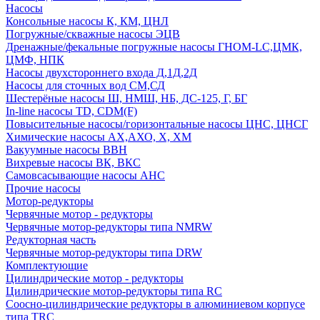
Насосы
Консольные насосы К, КМ, ЦНЛ
Погружные/скважные насосы ЭЦВ
Дренажные/фекальные погружные насосы ГНОМ-LC,ЦМК,
ЦМФ, НПК
Насосы двухстороннего входа Д,1Д,2Д
Насосы для сточных вод СМ,СД
Шестерёные насосы Ш, НМШ, НБ, ДС-125, Г, БГ
In-line насосы TD, CDM(F)
Повысительные насосы/горизонтальные насосы ЦНС, ЦНСГ
Химические насосы АХ,АХО, Х, ХМ
Вакуумные насосы ВВН
Вихревые насосы ВК, ВКС
Самовсасывающие насосы АНС
Прочие насосы
Мотор-редукторы
Червячные мотор - редукторы
Червячные мотор-редукторы типа NMRW
Редукторная часть
Червячные мотор-редукторы типа DRW
Комплектующие
Цилиндрические мотор - редукторы
Цилиндрические мотор-редукторы типа RC
Соосно-цилиндрические редукторы в алюминиевом корпусе
типа TRC