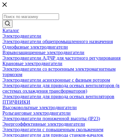
Каталог
Электродвигатели
Электродвигатели общепромышленного назначения
Однофазные электродвигатели
Взрывозащищенные электродвигатели
Электродвигатели АДЧР для частотного регулирования
Крановые электродвигатели
Электродвигатели со встроенным электромагнитным
тормозом
Электродвигатели асинхронные с фазным ротором
Электродвигатели для привода осевых вентиляторов (в
системах охлаждения трансформаторов)
Электродвигатели для привода осевых вентиляторов
ПТИЧНИКИ
Высоковольтные электродвигатели
Рольганговые электродвигатели
Электродвигатели пониженной высоты (IP23)
Энергоэффективные электродвигатели
Электродвигатели с повышенным скольжением
Электродвигатели для привода станков-качалок