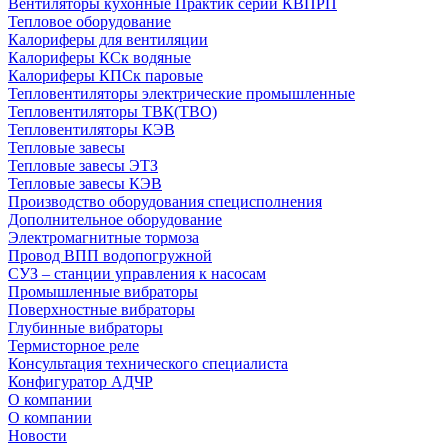
Вентиляторы кухонные Практик серии КВПРП
Тепловое оборудование
Калориферы для вентиляции
Калориферы КСк водяные
Калориферы КПСк паровые
Тепловентиляторы электрические промышленные
Тепловентиляторы ТВК(ТВО)
Тепловентиляторы КЭВ
Тепловые завесы
Тепловые завесы ЭТЗ
Тепловые завесы КЭВ
Производство оборудования специсполнения
Дополнительное оборудование
Электромагнитные тормоза
Провод ВПП водопогружной
СУЗ – станции управления к насосам
Промышленные вибраторы
Поверхностные вибраторы
Глубинные вибраторы
Термисторное реле
Консультация технического специалиста
Конфигуратор АДЧР
О компании
О компании
Новости