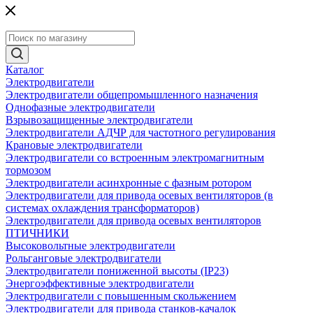
Каталог
Электродвигатели
Электродвигатели общепромышленного назначения
Однофазные электродвигатели
Взрывозащищенные электродвигатели
Электродвигатели АДЧР для частотного регулирования
Крановые электродвигатели
Электродвигатели со встроенным электромагнитным
тормозом
Электродвигатели асинхронные с фазным ротором
Электродвигатели для привода осевых вентиляторов (в
системах охлаждения трансформаторов)
Электродвигатели для привода осевых вентиляторов
ПТИЧНИКИ
Высоковольтные электродвигатели
Рольганговые электродвигатели
Электродвигатели пониженной высоты (IP23)
Энергоэффективные электродвигатели
Электродвигатели с повышенным скольжением
Электродвигатели для привода станков-качалок