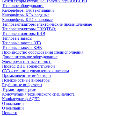
Вентиляторы кухонные Практик серии КВПРП
Тепловое оборудование
Калориферы для вентиляции
Калориферы КСк водяные
Калориферы КПСк паровые
Тепловентиляторы электрические промышленные
Тепловентиляторы ТВК(ТВО)
Тепловентиляторы КЭВ
Тепловые завесы
Тепловые завесы ЭТЗ
Тепловые завесы КЭВ
Производство оборудования специсполнения
Дополнительное оборудование
Электромагнитные тормоза
Провод ВПП водопогружной
СУЗ – станции управления к насосам
Промышленные вибраторы
Поверхностные вибраторы
Глубинные вибраторы
Термисторное реле
Консультация технического специалиста
Конфигуратор АДЧР
О компании
О компании
Новости