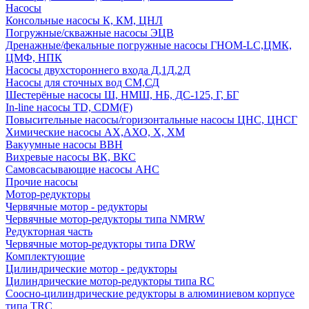
Насосы
Консольные насосы К, КМ, ЦНЛ
Погружные/скважные насосы ЭЦВ
Дренажные/фекальные погружные насосы ГНОМ-LC,ЦМК,
ЦМФ, НПК
Насосы двухстороннего входа Д,1Д,2Д
Насосы для сточных вод СМ,СД
Шестерёные насосы Ш, НМШ, НБ, ДС-125, Г, БГ
In-line насосы TD, CDM(F)
Повысительные насосы/горизонтальные насосы ЦНС, ЦНСГ
Химические насосы АХ,АХО, Х, ХМ
Вакуумные насосы ВВН
Вихревые насосы ВК, ВКС
Самовсасывающие насосы АНС
Прочие насосы
Мотор-редукторы
Червячные мотор - редукторы
Червячные мотор-редукторы типа NMRW
Редукторная часть
Червячные мотор-редукторы типа DRW
Комплектующие
Цилиндрические мотор - редукторы
Цилиндрические мотор-редукторы типа RC
Соосно-цилиндрические редукторы в алюминиевом корпусе
типа TRC