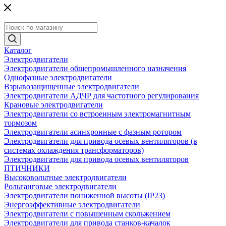
Каталог
Электродвигатели
Электродвигатели общепромышленного назначения
Однофазные электродвигатели
Взрывозащищенные электродвигатели
Электродвигатели АДЧР для частотного регулирования
Крановые электродвигатели
Электродвигатели со встроенным электромагнитным
тормозом
Электродвигатели асинхронные с фазным ротором
Электродвигатели для привода осевых вентиляторов (в
системах охлаждения трансформаторов)
Электродвигатели для привода осевых вентиляторов
ПТИЧНИКИ
Высоковольтные электродвигатели
Рольганговые электродвигатели
Электродвигатели пониженной высоты (IP23)
Энергоэффективные электродвигатели
Электродвигатели с повышенным скольжением
Электродвигатели для привода станков-качалок