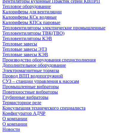
Вентиляторы кухонные Практик серии КВПРП
Тепловое оборудование
Калориферы для вентиляции
Калориферы КСк водяные
Калориферы КПСк паровые
Тепловентиляторы электрические промышленные
Тепловентиляторы ТВК(ТВО)
Тепловентиляторы КЭВ
Тепловые завесы
Тепловые завесы ЭТЗ
Тепловые завесы КЭВ
Производство оборудования специсполнения
Дополнительное оборудование
Электромагнитные тормоза
Провод ВПП водопогружной
СУЗ – станции управления к насосам
Промышленные вибраторы
Поверхностные вибраторы
Глубинные вибраторы
Термисторное реле
Консультация технического специалиста
Конфигуратор АДЧР
О компании
О компании
Новости