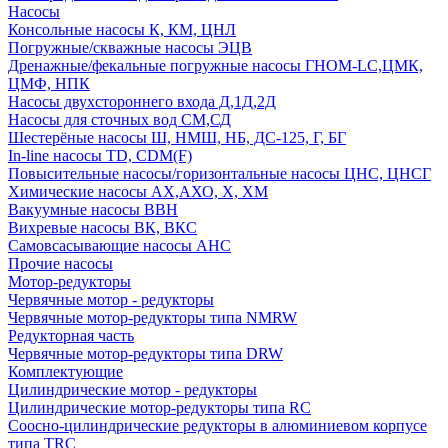
Насосы
Консольные насосы К, КМ, ЦНЛ
Погружные/скважные насосы ЭЦВ
Дренажные/фекальные погружные насосы ГНОМ-LC,ЦМК,
ЦМФ, НПК
Насосы двухстороннего входа Д,1Д,2Д
Насосы для сточных вод СМ,СД
Шестерёные насосы Ш, НМШ, НБ, ДС-125, Г, БГ
In-line насосы TD, CDM(F)
Повысительные насосы/горизонтальные насосы ЦНС, ЦНСГ
Химические насосы АХ,АХО, Х, ХМ
Вакуумные насосы ВВН
Вихревые насосы ВК, ВКС
Самовсасывающие насосы АНС
Прочие насосы
Мотор-редукторы
Червячные мотор - редукторы
Червячные мотор-редукторы типа NMRW
Редукторная часть
Червячные мотор-редукторы типа DRW
Комплектующие
Цилиндрические мотор - редукторы
Цилиндрические мотор-редукторы типа RC
Соосно-цилиндрические редукторы в алюминиевом корпусе
типа TRC