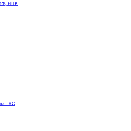
ЦМФ, НПК
ипа TRC