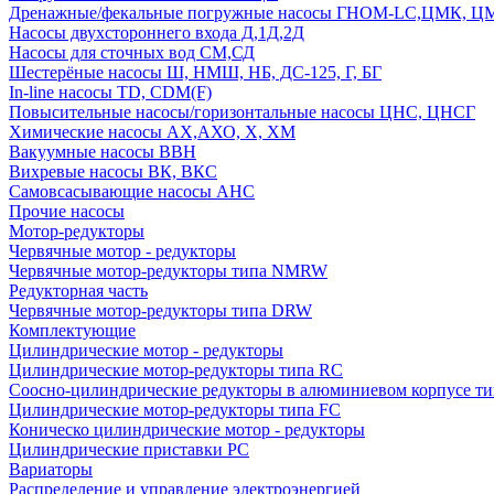
Дренажные/фекальные погружные насосы ГНОМ-LC,ЦМК, 
Насосы двухстороннего входа Д,1Д,2Д
Насосы для сточных вод СМ,СД
Шестерёные насосы Ш, НМШ, НБ, ДС-125, Г, БГ
In-line насосы TD, CDM(F)
Повысительные насосы/горизонтальные насосы ЦНС, ЦНСГ
Химические насосы АХ,АХО, Х, ХМ
Вакуумные насосы ВВН
Вихревые насосы ВК, ВКС
Самовсасывающие насосы АНС
Прочие насосы
Мотор-редукторы
Червячные мотор - редукторы
Червячные мотор-редукторы типа NMRW
Редукторная часть
Червячные мотор-редукторы типа DRW
Комплектующие
Цилиндрические мотор - редукторы
Цилиндрические мотор-редукторы типа RC
Соосно-цилиндрические редукторы в алюминиевом корпусе т
Цилиндрические мотор-редукторы типа FC
Коническо цилиндрические мотор - редукторы
Цилиндрические приставки PC
Вариаторы
Распределение и управление электроэнергией