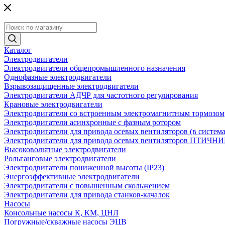
Каталог
Электродвигатели
Электродвигатели общепромышленного назначения
Однофазные электродвигатели
Взрывозащищенные электродвигатели
Электродвигатели АДЧР для частотного регулирования
Крановые электродвигатели
Электродвигатели со встроенным электромагнитным тормозом
Электродвигатели асинхронные с фазным ротором
Электродвигатели для привода осевых вентиляторов (в систем
Электродвигатели для привода осевых вентиляторов ПТИЧН
Высоковольтные электродвигатели
Рольганговые электродвигатели
Электродвигатели пониженной высоты (IP23)
Энергоэффективные электродвигатели
Электродвигатели с повышенным скольжением
Электродвигатели для привода станков-качалок
Насосы
Консольные насосы К, КМ, ЦНЛ
Погружные/скважные насосы ЭЦВ