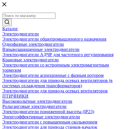
Каталог
Электродвигатели
Электродвигатели общепромышленного назначения
Однофазные электродвигатели
Взрывозащищенные электродвигатели
Электродвигатели АДЧР для частотного регулирования
Крановые электродвигатели
Электродвигатели со встроенным электромагнитным
тормозом
Электродвигатели асинхронные с фазным ротором
Электродвигатели для привода осевых вентиляторов (в
системах охлаждения трансформаторов)
Электродвигатели для привода осевых вентиляторов
ПТИЧНИКИ
Высоковольтные электродвигатели
Рольганговые электродвигатели
Электродвигатели пониженной высоты (IP23)
Энергоэффективные электродвигатели
Электродвигатели с повышенным скольжением
Электродвигатели для привода станков-качалок