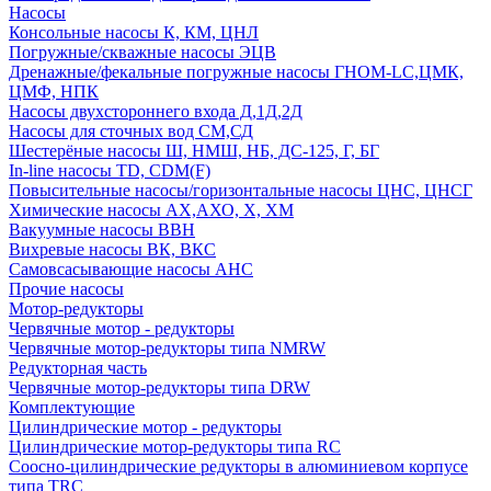
Насосы
Консольные насосы К, КМ, ЦНЛ
Погружные/скважные насосы ЭЦВ
Дренажные/фекальные погружные насосы ГНОМ-LC,ЦМК,
ЦМФ, НПК
Насосы двухстороннего входа Д,1Д,2Д
Насосы для сточных вод СМ,СД
Шестерёные насосы Ш, НМШ, НБ, ДС-125, Г, БГ
In-line насосы TD, CDM(F)
Повысительные насосы/горизонтальные насосы ЦНС, ЦНСГ
Химические насосы АХ,АХО, Х, ХМ
Вакуумные насосы ВВН
Вихревые насосы ВК, ВКС
Самовсасывающие насосы АНС
Прочие насосы
Мотор-редукторы
Червячные мотор - редукторы
Червячные мотор-редукторы типа NMRW
Редукторная часть
Червячные мотор-редукторы типа DRW
Комплектующие
Цилиндрические мотор - редукторы
Цилиндрические мотор-редукторы типа RC
Соосно-цилиндрические редукторы в алюминиевом корпусе
типа TRC