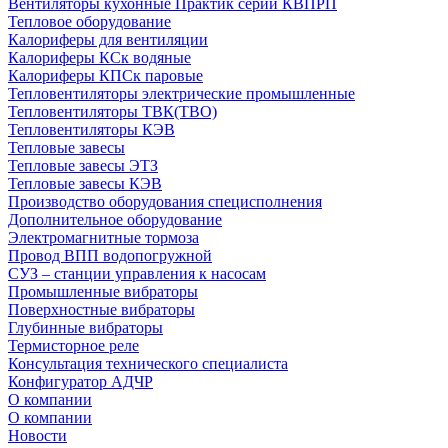
Вентиляторы кухонные Практик серии КВПРП
Тепловое оборудование
Калориферы для вентиляции
Калориферы КСк водяные
Калориферы КПСк паровые
Тепловентиляторы электрические промышленные
Тепловентиляторы ТВК(ТВО)
Тепловентиляторы КЭВ
Тепловые завесы
Тепловые завесы ЭТЗ
Тепловые завесы КЭВ
Производство оборудования специсполнения
Дополнительное оборудование
Электромагнитные тормоза
Провод ВПП водопогружной
СУЗ – станции управления к насосам
Промышленные вибраторы
Поверхностные вибраторы
Глубинные вибраторы
Термисторное реле
Консультация технического специалиста
Конфигуратор АДЧР
О компании
О компании
Новости