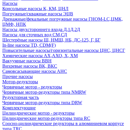
Насосы
Консольные насосы К, КМ, ЦНЛ
Погружные/скважные насосы ЭЦВ
Дренажные/фекальные погружные насосы ГНОМ-LC,ЦМК,
ЦМФ, НПК
Насосы двухстороннего входа Д,1Д,2Д
Насосы для сточных вод СМ,СД
Шестерёные насосы Ш, НМШ, НБ, ДС-125, Г, БГ
In-line насосы TD, CDM(F)
Повысительные насосы/горизонтальные насосы ЦНС, ЦНСГ
Химические насосы АХ,АХО, Х, ХМ
Вакуумные насосы ВВН
Вихревые насосы ВК, ВКС
Самовсасывающие насосы АНС
Прочие насосы
Мотор-редукторы
Червячные мотор - редукторы
Червячные мотор-редукторы типа NMRW
Редукторная часть
Червячные мотор-редукторы типа DRW
Комплектующие
Цилиндрические мотор - редукторы
Цилиндрические мотор-редукторы типа RC
Соосно-цилиндрические редукторы в алюминиевом корпусе
типа TRC