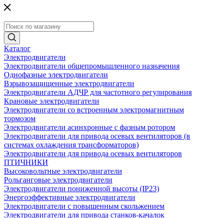
Каталог
Электродвигатели
Электродвигатели общепромышленного назначения
Однофазные электродвигатели
Взрывозащищенные электродвигатели
Электродвигатели АДЧР для частотного регулирования
Крановые электродвигатели
Электродвигатели со встроенным электромагнитным
тормозом
Электродвигатели асинхронные с фазным ротором
Электродвигатели для привода осевых вентиляторов (в
системах охлаждения трансформаторов)
Электродвигатели для привода осевых вентиляторов
ПТИЧНИКИ
Высоковольтные электродвигатели
Рольганговые электродвигатели
Электродвигатели пониженной высоты (IP23)
Энергоэффективные электродвигатели
Электродвигатели с повышенным скольжением
Электродвигатели для привода станков-качалок