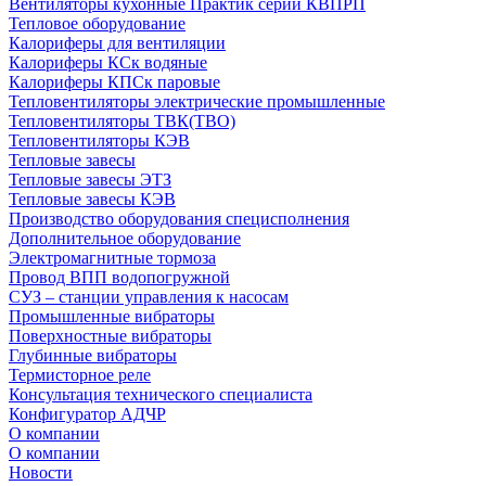
Вентиляторы кухонные Практик серии КВПРП
Тепловое оборудование
Калориферы для вентиляции
Калориферы КСк водяные
Калориферы КПСк паровые
Тепловентиляторы электрические промышленные
Тепловентиляторы ТВК(ТВО)
Тепловентиляторы КЭВ
Тепловые завесы
Тепловые завесы ЭТЗ
Тепловые завесы КЭВ
Производство оборудования специсполнения
Дополнительное оборудование
Электромагнитные тормоза
Провод ВПП водопогружной
СУЗ – станции управления к насосам
Промышленные вибраторы
Поверхностные вибраторы
Глубинные вибраторы
Термисторное реле
Консультация технического специалиста
Конфигуратор АДЧР
О компании
О компании
Новости