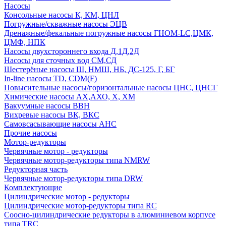
Насосы
Консольные насосы К, КМ, ЦНЛ
Погружные/скважные насосы ЭЦВ
Дренажные/фекальные погружные насосы ГНОМ-LC,ЦМК,
ЦМФ, НПК
Насосы двухстороннего входа Д,1Д,2Д
Насосы для сточных вод СМ,СД
Шестерёные насосы Ш, НМШ, НБ, ДС-125, Г, БГ
In-line насосы TD, CDM(F)
Повысительные насосы/горизонтальные насосы ЦНС, ЦНСГ
Химические насосы АХ,АХО, Х, ХМ
Вакуумные насосы ВВН
Вихревые насосы ВК, ВКС
Самовсасывающие насосы АНС
Прочие насосы
Мотор-редукторы
Червячные мотор - редукторы
Червячные мотор-редукторы типа NMRW
Редукторная часть
Червячные мотор-редукторы типа DRW
Комплектующие
Цилиндрические мотор - редукторы
Цилиндрические мотор-редукторы типа RC
Соосно-цилиндрические редукторы в алюминиевом корпусе
типа TRC