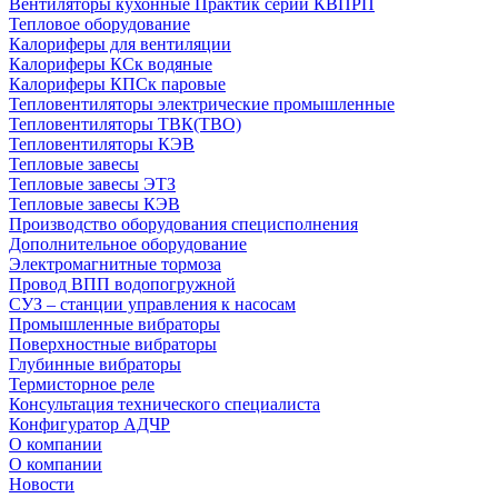
Вентиляторы кухонные Практик серии КВПРП
Тепловое оборудование
Калориферы для вентиляции
Калориферы КСк водяные
Калориферы КПСк паровые
Тепловентиляторы электрические промышленные
Тепловентиляторы ТВК(ТВО)
Тепловентиляторы КЭВ
Тепловые завесы
Тепловые завесы ЭТЗ
Тепловые завесы КЭВ
Производство оборудования специсполнения
Дополнительное оборудование
Электромагнитные тормоза
Провод ВПП водопогружной
СУЗ – станции управления к насосам
Промышленные вибраторы
Поверхностные вибраторы
Глубинные вибраторы
Термисторное реле
Консультация технического специалиста
Конфигуратор АДЧР
О компании
О компании
Новости