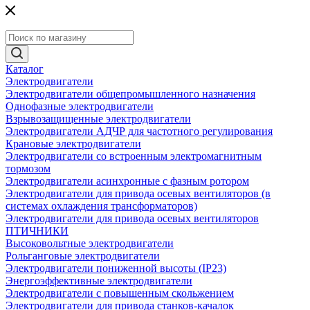
Каталог
Электродвигатели
Электродвигатели общепромышленного назначения
Однофазные электродвигатели
Взрывозащищенные электродвигатели
Электродвигатели АДЧР для частотного регулирования
Крановые электродвигатели
Электродвигатели со встроенным электромагнитным
тормозом
Электродвигатели асинхронные с фазным ротором
Электродвигатели для привода осевых вентиляторов (в
системах охлаждения трансформаторов)
Электродвигатели для привода осевых вентиляторов
ПТИЧНИКИ
Высоковольтные электродвигатели
Рольганговые электродвигатели
Электродвигатели пониженной высоты (IP23)
Энергоэффективные электродвигатели
Электродвигатели с повышенным скольжением
Электродвигатели для привода станков-качалок