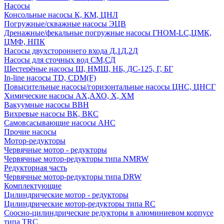
Насосы
Консольные насосы К, КМ, ЦНЛ
Погружные/скважные насосы ЭЦВ
Дренажные/фекальные погружные насосы ГНОМ-LC,ЦМК,
ЦМФ, НПК
Насосы двухстороннего входа Д,1Д,2Д
Насосы для сточных вод СМ,СД
Шестерёные насосы Ш, НМШ, НБ, ДС-125, Г, БГ
In-line насосы TD, CDM(F)
Повысительные насосы/горизонтальные насосы ЦНС, ЦНСГ
Химические насосы АХ,АХО, Х, ХМ
Вакуумные насосы ВВН
Вихревые насосы ВК, ВКС
Самовсасывающие насосы АНС
Прочие насосы
Мотор-редукторы
Червячные мотор - редукторы
Червячные мотор-редукторы типа NMRW
Редукторная часть
Червячные мотор-редукторы типа DRW
Комплектующие
Цилиндрические мотор - редукторы
Цилиндрические мотор-редукторы типа RC
Соосно-цилиндрические редукторы в алюминиевом корпусе
типа TRC