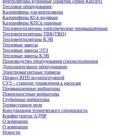
Вентиляторы кухонные Практик серии КВПРП
Тепловое оборудование
Калориферы для вентиляции
Калориферы КСк водяные
Калориферы КПСк паровые
Тепловентиляторы электрические промышленные
Тепловентиляторы ТВК(ТВО)
Тепловентиляторы КЭВ
Тепловые завесы
Тепловые завесы ЭТЗ
Тепловые завесы КЭВ
Производство оборудования специсполнения
Дополнительное оборудование
Электромагнитные тормоза
Провод ВПП водопогружной
СУЗ – станции управления к насосам
Промышленные вибраторы
Поверхностные вибраторы
Глубинные вибраторы
Термисторное реле
Консультация технического специалиста
Конфигуратор АДЧР
О компании
О компании
Новости