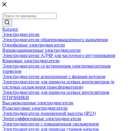
Каталог
Электродвигатели
Электродвигатели общепромышленного назначения
Однофазные электродвигатели
Взрывозащищенные электродвигатели
Электродвигатели АДЧР для частотного регулирования
Крановые электродвигатели
Электродвигатели со встроенным электромагнитным
тормозом
Электродвигатели асинхронные с фазным ротором
Электродвигатели для привода осевых вентиляторов (в
системах охлаждения трансформаторов)
Электродвигатели для привода осевых вентиляторов
ПТИЧНИКИ
Высоковольтные электродвигатели
Рольганговые электродвигатели
Электродвигатели пониженной высоты (IP23)
Энергоэффективные электродвигатели
Электродвигатели с повышенным скольжением
Электродвигатели для привода станков-качалок