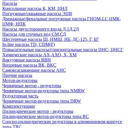
Насосы
Консольные насосы К, КМ, ЦНЛ
Погружные/скважные насосы ЭЦВ
Дренажные/фекальные погружные насосы ГНОМ-LC,ЦМК,
ЦМФ, НПК
Насосы двухстороннего входа Д,1Д,2Д
Насосы для сточных вод СМ,СД
Шестерёные насосы Ш, НМШ, НБ, ДС-125, Г, БГ
In-line насосы TD, CDM(F)
Повысительные насосы/горизонтальные насосы ЦНС, ЦНСГ
Химические насосы АХ,АХО, Х, ХМ
Вакуумные насосы ВВН
Вихревые насосы ВК, ВКС
Самовсасывающие насосы АНС
Прочие насосы
Мотор-редукторы
Червячные мотор - редукторы
Червячные мотор-редукторы типа NMRW
Редукторная часть
Червячные мотор-редукторы типа DRW
Комплектующие
Цилиндрические мотор - редукторы
Цилиндрические мотор-редукторы типа RC
Соосно-цилиндрические редукторы в алюминиевом корпусе
типа TRC