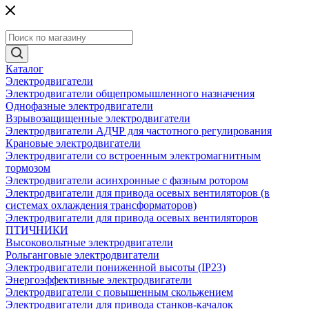
Каталог
Электродвигатели
Электродвигатели общепромышленного назначения
Однофазные электродвигатели
Взрывозащищенные электродвигатели
Электродвигатели АДЧР для частотного регулирования
Крановые электродвигатели
Электродвигатели со встроенным электромагнитным
тормозом
Электродвигатели асинхронные с фазным ротором
Электродвигатели для привода осевых вентиляторов (в
системах охлаждения трансформаторов)
Электродвигатели для привода осевых вентиляторов
ПТИЧНИКИ
Высоковольтные электродвигатели
Рольганговые электродвигатели
Электродвигатели пониженной высоты (IP23)
Энергоэффективные электродвигатели
Электродвигатели с повышенным скольжением
Электродвигатели для привода станков-качалок