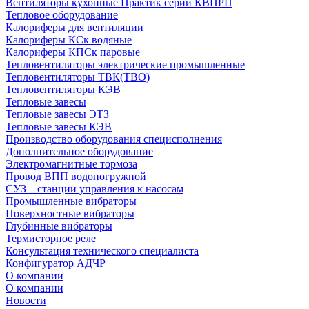
Вентиляторы кухонные Практик серии КВПРП
Тепловое оборудование
Калориферы для вентиляции
Калориферы КСк водяные
Калориферы КПСк паровые
Тепловентиляторы электрические промышленные
Тепловентиляторы ТВК(ТВО)
Тепловентиляторы КЭВ
Тепловые завесы
Тепловые завесы ЭТЗ
Тепловые завесы КЭВ
Производство оборудования специсполнения
Дополнительное оборудование
Электромагнитные тормоза
Провод ВПП водопогружной
СУЗ – станции управления к насосам
Промышленные вибраторы
Поверхностные вибраторы
Глубинные вибраторы
Термисторное реле
Консультация технического специалиста
Конфигуратор АДЧР
О компании
О компании
Новости