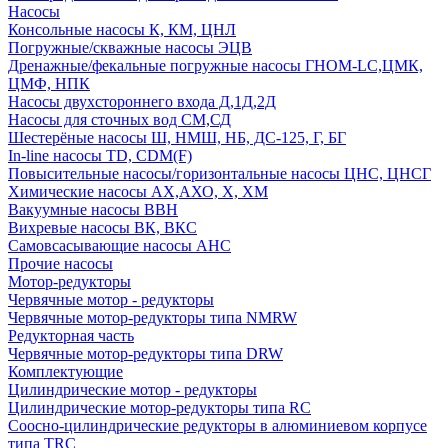
Насосы
Консольные насосы К, КМ, ЦНЛ
Погружные/скважные насосы ЭЦВ
Дренажные/фекальные погружные насосы ГНОМ-LC,ЦМК,
ЦМФ, НПК
Насосы двухстороннего входа Д,1Д,2Д
Насосы для сточных вод СМ,СД
Шестерёные насосы Ш, НМШ, НБ, ДС-125, Г, БГ
In-line насосы TD, CDM(F)
Повысительные насосы/горизонтальные насосы ЦНС, ЦНСГ
Химические насосы АХ,АХО, Х, ХМ
Вакуумные насосы ВВН
Вихревые насосы ВК, ВКС
Самовсасывающие насосы АНС
Прочие насосы
Мотор-редукторы
Червячные мотор - редукторы
Червячные мотор-редукторы типа NMRW
Редукторная часть
Червячные мотор-редукторы типа DRW
Комплектующие
Цилиндрические мотор - редукторы
Цилиндрические мотор-редукторы типа RC
Соосно-цилиндрические редукторы в алюминиевом корпусе
типа TRC