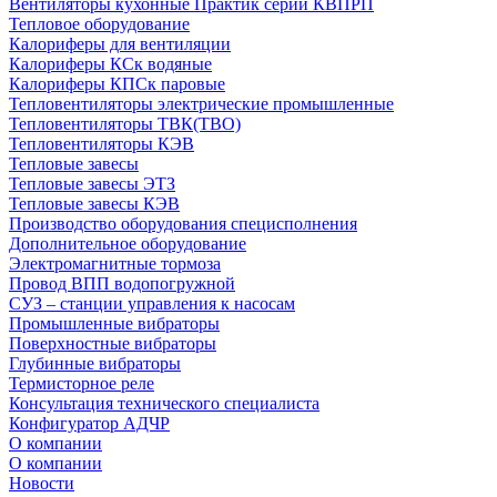
Вентиляторы кухонные Практик серии КВПРП
Тепловое оборудование
Калориферы для вентиляции
Калориферы КСк водяные
Калориферы КПСк паровые
Тепловентиляторы электрические промышленные
Тепловентиляторы ТВК(ТВО)
Тепловентиляторы КЭВ
Тепловые завесы
Тепловые завесы ЭТЗ
Тепловые завесы КЭВ
Производство оборудования специсполнения
Дополнительное оборудование
Электромагнитные тормоза
Провод ВПП водопогружной
СУЗ – станции управления к насосам
Промышленные вибраторы
Поверхностные вибраторы
Глубинные вибраторы
Термисторное реле
Консультация технического специалиста
Конфигуратор АДЧР
О компании
О компании
Новости