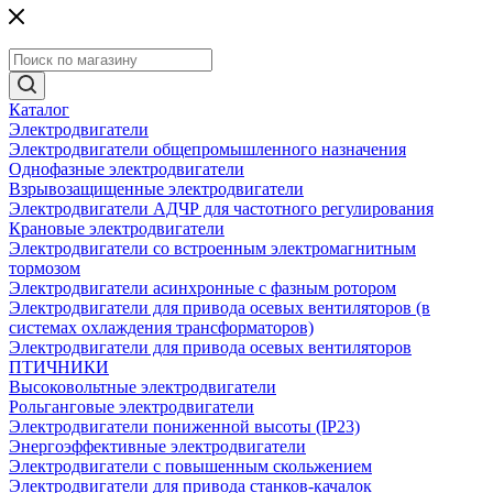
Каталог
Электродвигатели
Электродвигатели общепромышленного назначения
Однофазные электродвигатели
Взрывозащищенные электродвигатели
Электродвигатели АДЧР для частотного регулирования
Крановые электродвигатели
Электродвигатели со встроенным электромагнитным
тормозом
Электродвигатели асинхронные с фазным ротором
Электродвигатели для привода осевых вентиляторов (в
системах охлаждения трансформаторов)
Электродвигатели для привода осевых вентиляторов
ПТИЧНИКИ
Высоковольтные электродвигатели
Рольганговые электродвигатели
Электродвигатели пониженной высоты (IP23)
Энергоэффективные электродвигатели
Электродвигатели с повышенным скольжением
Электродвигатели для привода станков-качалок