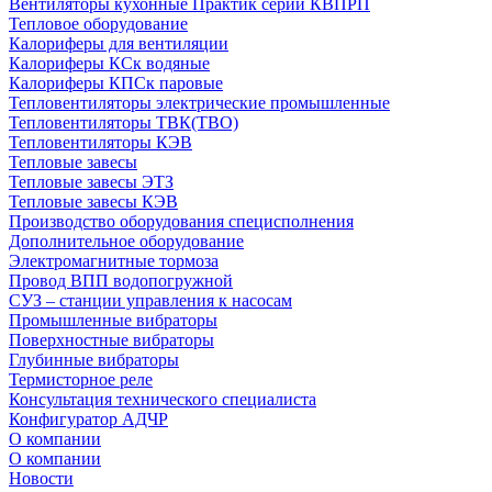
Вентиляторы кухонные Практик серии КВПРП
Тепловое оборудование
Калориферы для вентиляции
Калориферы КСк водяные
Калориферы КПСк паровые
Тепловентиляторы электрические промышленные
Тепловентиляторы ТВК(ТВО)
Тепловентиляторы КЭВ
Тепловые завесы
Тепловые завесы ЭТЗ
Тепловые завесы КЭВ
Производство оборудования специсполнения
Дополнительное оборудование
Электромагнитные тормоза
Провод ВПП водопогружной
СУЗ – станции управления к насосам
Промышленные вибраторы
Поверхностные вибраторы
Глубинные вибраторы
Термисторное реле
Консультация технического специалиста
Конфигуратор АДЧР
О компании
О компании
Новости