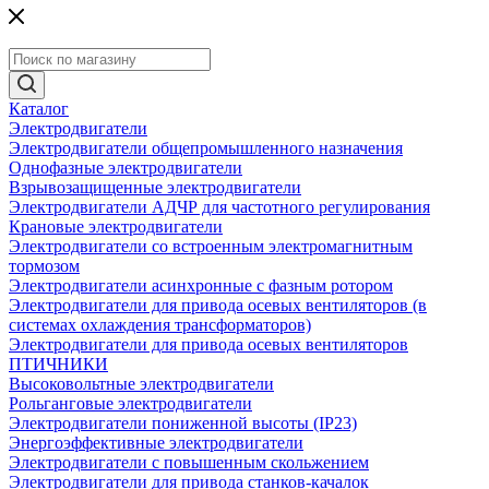
Каталог
Электродвигатели
Электродвигатели общепромышленного назначения
Однофазные электродвигатели
Взрывозащищенные электродвигатели
Электродвигатели АДЧР для частотного регулирования
Крановые электродвигатели
Электродвигатели со встроенным электромагнитным
тормозом
Электродвигатели асинхронные с фазным ротором
Электродвигатели для привода осевых вентиляторов (в
системах охлаждения трансформаторов)
Электродвигатели для привода осевых вентиляторов
ПТИЧНИКИ
Высоковольтные электродвигатели
Рольганговые электродвигатели
Электродвигатели пониженной высоты (IP23)
Энергоэффективные электродвигатели
Электродвигатели с повышенным скольжением
Электродвигатели для привода станков-качалок