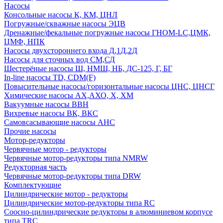
Насосы
Консольные насосы К, КМ, ЦНЛ
Погружные/скважные насосы ЭЦВ
Дренажные/фекальные погружные насосы ГНОМ-LC,ЦМК,
ЦМФ, НПК
Насосы двухстороннего входа Д,1Д,2Д
Насосы для сточных вод СМ,СД
Шестерёные насосы Ш, НМШ, НБ, ДС-125, Г, БГ
In-line насосы TD, CDM(F)
Повысительные насосы/горизонтальные насосы ЦНС, ЦНСГ
Химические насосы АХ,АХО, Х, ХМ
Вакуумные насосы ВВН
Вихревые насосы ВК, ВКС
Самовсасывающие насосы АНС
Прочие насосы
Мотор-редукторы
Червячные мотор - редукторы
Червячные мотор-редукторы типа NMRW
Редукторная часть
Червячные мотор-редукторы типа DRW
Комплектующие
Цилиндрические мотор - редукторы
Цилиндрические мотор-редукторы типа RC
Соосно-цилиндрические редукторы в алюминиевом корпусе
типа TRC