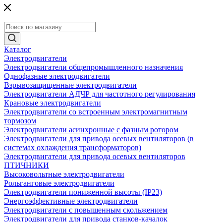
Каталог
Электродвигатели
Электродвигатели общепромышленного назначения
Однофазные электродвигатели
Взрывозащищенные электродвигатели
Электродвигатели АДЧР для частотного регулирования
Крановые электродвигатели
Электродвигатели со встроенным электромагнитным
тормозом
Электродвигатели асинхронные с фазным ротором
Электродвигатели для привода осевых вентиляторов (в
системах охлаждения трансформаторов)
Электродвигатели для привода осевых вентиляторов
ПТИЧНИКИ
Высоковольтные электродвигатели
Рольганговые электродвигатели
Электродвигатели пониженной высоты (IP23)
Энергоэффективные электродвигатели
Электродвигатели с повышенным скольжением
Электродвигатели для привода станков-качалок