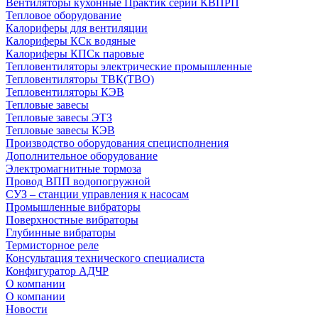
Вентиляторы кухонные Практик серии КВПРП
Тепловое оборудование
Калориферы для вентиляции
Калориферы КСк водяные
Калориферы КПСк паровые
Тепловентиляторы электрические промышленные
Тепловентиляторы ТВК(ТВО)
Тепловентиляторы КЭВ
Тепловые завесы
Тепловые завесы ЭТЗ
Тепловые завесы КЭВ
Производство оборудования специсполнения
Дополнительное оборудование
Электромагнитные тормоза
Провод ВПП водопогружной
СУЗ – станции управления к насосам
Промышленные вибраторы
Поверхностные вибраторы
Глубинные вибраторы
Термисторное реле
Консультация технического специалиста
Конфигуратор АДЧР
О компании
О компании
Новости