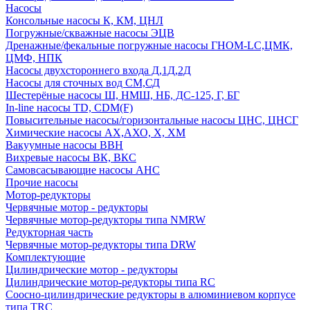
Насосы
Консольные насосы К, КМ, ЦНЛ
Погружные/скважные насосы ЭЦВ
Дренажные/фекальные погружные насосы ГНОМ-LC,ЦМК,
ЦМФ, НПК
Насосы двухстороннего входа Д,1Д,2Д
Насосы для сточных вод СМ,СД
Шестерёные насосы Ш, НМШ, НБ, ДС-125, Г, БГ
In-line насосы TD, CDM(F)
Повысительные насосы/горизонтальные насосы ЦНС, ЦНСГ
Химические насосы АХ,АХО, Х, ХМ
Вакуумные насосы ВВН
Вихревые насосы ВК, ВКС
Самовсасывающие насосы АНС
Прочие насосы
Мотор-редукторы
Червячные мотор - редукторы
Червячные мотор-редукторы типа NMRW
Редукторная часть
Червячные мотор-редукторы типа DRW
Комплектующие
Цилиндрические мотор - редукторы
Цилиндрические мотор-редукторы типа RC
Соосно-цилиндрические редукторы в алюминиевом корпусе
типа TRC