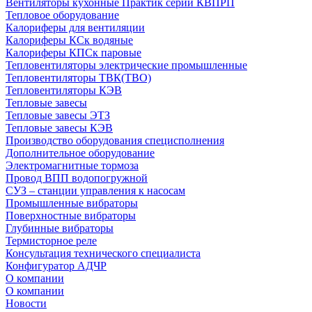
Вентиляторы кухонные Практик серии КВПРП
Тепловое оборудование
Калориферы для вентиляции
Калориферы КСк водяные
Калориферы КПСк паровые
Тепловентиляторы электрические промышленные
Тепловентиляторы ТВК(ТВО)
Тепловентиляторы КЭВ
Тепловые завесы
Тепловые завесы ЭТЗ
Тепловые завесы КЭВ
Производство оборудования специсполнения
Дополнительное оборудование
Электромагнитные тормоза
Провод ВПП водопогружной
СУЗ – станции управления к насосам
Промышленные вибраторы
Поверхностные вибраторы
Глубинные вибраторы
Термисторное реле
Консультация технического специалиста
Конфигуратор АДЧР
О компании
О компании
Новости