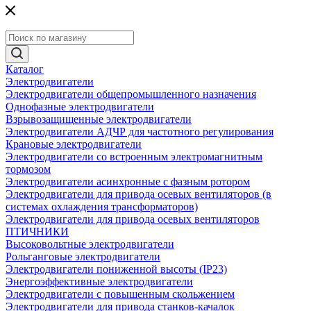
Каталог
Электродвигатели
Электродвигатели общепромышленного назначения
Однофазные электродвигатели
Взрывозащищенные электродвигатели
Электродвигатели АДЧР для частотного регулирования
Крановые электродвигатели
Электродвигатели со встроенным электромагнитным
тормозом
Электродвигатели асинхронные с фазным ротором
Электродвигатели для привода осевых вентиляторов (в
системах охлаждения трансформаторов)
Электродвигатели для привода осевых вентиляторов
ПТИЧНИКИ
Высоковольтные электродвигатели
Рольганговые электродвигатели
Электродвигатели пониженной высоты (IP23)
Энергоэффективные электродвигатели
Электродвигатели с повышенным скольжением
Электродвигатели для привода станков-качалок