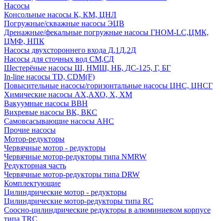
Насосы
Консольные насосы К, КМ, ЦНЛ
Погружные/скважные насосы ЭЦВ
Дренажные/фекальные погружные насосы ГНОМ-LC,ЦМК,
ЦМФ, НПК
Насосы двухстороннего входа Д,1Д,2Д
Насосы для сточных вод СМ,СД
Шестерёные насосы Ш, НМШ, НБ, ДС-125, Г, БГ
In-line насосы TD, CDM(F)
Повысительные насосы/горизонтальные насосы ЦНС, ЦНСГ
Химические насосы АХ,АХО, Х, ХМ
Вакуумные насосы ВВН
Вихревые насосы ВК, ВКС
Самовсасывающие насосы АНС
Прочие насосы
Мотор-редукторы
Червячные мотор - редукторы
Червячные мотор-редукторы типа NMRW
Редукторная часть
Червячные мотор-редукторы типа DRW
Комплектующие
Цилиндрические мотор - редукторы
Цилиндрические мотор-редукторы типа RC
Соосно-цилиндрические редукторы в алюминиевом корпусе
типа TRC