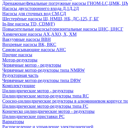
Дренажные/фекальные погружные насосы ГНОМ-LC,ЦМК, 
Насосы двухстороннего входа Д,1Д,2Д
Насосы для сточных вод СМ,СД
Шестерёные насосы Ш, НМШ, НБ, ДС-125, Г, БГ
In-line насосы TD, CDM(F)
Повысительные насосы/горизонтальные насосы ЦНС, ЦНСГ
Химические насосы АХ,АХО, Х, ХМ
Вакуумные насосы ВВН
Вихревые насосы ВК, ВКС
Самовсасывающие насосы АНС
Прочие насосы
Мотор-редукторы
Червячные мотор - редукторы
Червячные мотор-редукторы типа NMRW
Редукторная часть
Червячные мотор-редукторы типа DRW
Комплектующие
Цилиндрические мотор - редукторы
Цилиндрические мотор-редукторы типа RC
Соосно-цилиндрические редукторы в алюминиевом корпусе т
Цилиндрические мотор-редукторы типа FC
Коническо цилиндрические мотор - редукторы
Цилиндрические приставки PC
Вариаторы
Распределение и управление электроэнергией