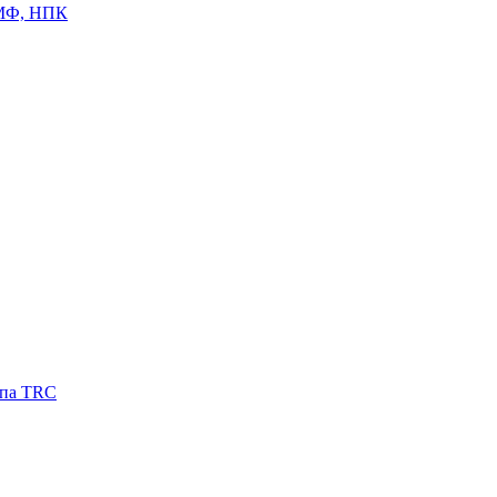
ЦМФ, НПК
ипа TRC