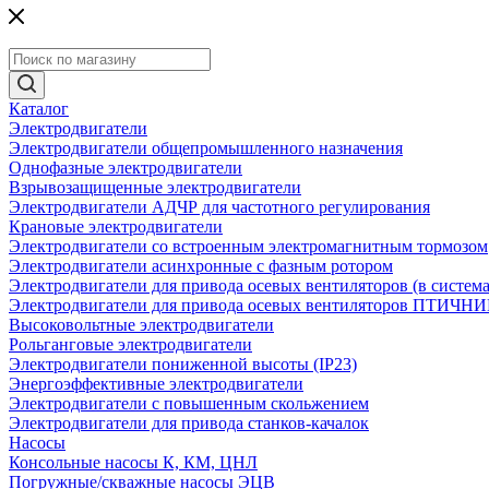
Каталог
Электродвигатели
Электродвигатели общепромышленного назначения
Однофазные электродвигатели
Взрывозащищенные электродвигатели
Электродвигатели АДЧР для частотного регулирования
Крановые электродвигатели
Электродвигатели со встроенным электромагнитным тормозом
Электродвигатели асинхронные с фазным ротором
Электродвигатели для привода осевых вентиляторов (в систем
Электродвигатели для привода осевых вентиляторов ПТИЧН
Высоковольтные электродвигатели
Рольганговые электродвигатели
Электродвигатели пониженной высоты (IP23)
Энергоэффективные электродвигатели
Электродвигатели с повышенным скольжением
Электродвигатели для привода станков-качалок
Насосы
Консольные насосы К, КМ, ЦНЛ
Погружные/скважные насосы ЭЦВ